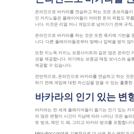
온라인으로 바카라를 연습하고 하는 것은 초보자들이 게
인 카지노들은 플레이어들이 어떠한 돈의 위험도 무릅
니다. 이것은 리얼 머니 게임으로 넘어가기 전에 규칙,
온라인으로 바카라를 하는 것은 또한 육지에 기반을 
니다. 다른 플레이어들로부터 방해나 압박을 받지 않아
또한 지노독 카지노 보증사이트와 같은 많은 온라인
션을 제공합니다. 여기에는 보증금 매칭 보너스와 슬
제공할 수 있습니다.
전반적으로, 온라인으로 바카라를 연습하고 하는 것은
하기 전에 게임에 대한 자신감을 얻을 수 있는 훌륭한
바카라의 인기 있는 변
바카라는 전 세계 플레이어들이 즐기는 인기 있는 카
의 많은 변형이 시간이 지남에 따라 나타난 것은 놀라운
토 방코, 체민 드 페, 그리고 바카라 방크를 포함합니다
Mini-Baccarat은 기본적으로 더 낮은 최소 베팅