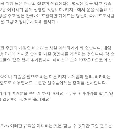
을 위한 높은 판돈의 정교한 게임이라는 명성에 겁을 먹고 있습
전략을 이해하기 쉽게 설명할 것입니다. 카지노에서 운을 시험해 보
상을 주고 싶든 간에, 이 포괄적인 가이드는 당신이 즉시 프로처럼
은 그냥 가장해) 시작해 봅시다!
된 우연의 게임인 바카라는 사실 이해하기가 꽤 쉽습니다. 게임
총 9개에 가까운 숫자를 가질 것인지를 예측하는 것입니다. 각 손
 그들의 값은 함께 추가됩니다. 페이스 카드와 10장은 0으로 계산
략이나 기술을 필요로 하는 다른 카지노 게임과 달리, 바카라는
을 정도로 쉬우면서도 노련한 선수들에게는 흥미를 선사합니다.
위기가 여러분을 속이게 하지 마세요 – 누구나 바카라를 할 수 있
를 결정하는 것처럼 즐기세요!
로서, 이러한 규칙을 이해하는 것은 힘들 수 있지만 그럴 필요는