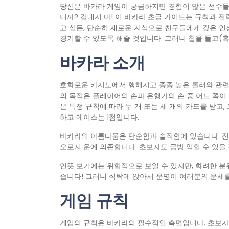
당신은 바카라 게임이 궁금하지만 경험이 많은 선수들
니까? 겁내지 마! 이 바카라 초급 가이드는 규칙과 
고 싶든, 단순히 새로운 지식으로 친구들에게 깊은 인
경기할 수 있도록 해줄 것입니다. 그러니 칩을 들고(혹
바카라 소개
호화로운 카지노에서 행해지고 종종 높은 롤러와 관련
의 목적은 플레이어의 손과 은행가의 손 중 어느 쪽이 
은 특정 규칙에 따라 두 개 또는 세 개의 카드를 받고,
하고 에이스는 1점입니다.
바카라의 아름다움은 단순함과 솔직함에 있습니다. 전
오로지 운에 의존합니다. 초보자도 금방 익힐 수 있
언뜻 보기에는 위협적으로 보일 수 있지만, 화려한 분
습니다! 그러니 식탁에 앉아서 운명이 여러분의 운세
게임 규칙
게임의 규칙은 바카라의 필수적인 측면입니다. 초보자