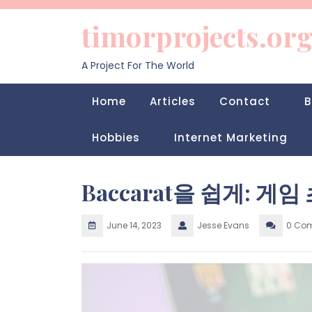
Skip
to
timorprojects.or
content
A Project For The World
Home
Articles
Contact
B
Hobbies
Internet Marketing
Baccarat을 쉽게: 
June 14, 2023
Jesse Evans
0 Co