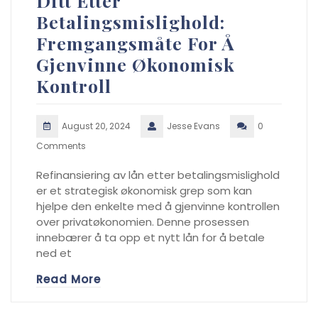
Ditt Etter
Betalingsmislighold:
Fremgangsmåte For Å
Gjenvinne Økonomisk
Kontroll
August 20, 2024
Jesse Evans
0
Comments
Refinansiering av lån etter betalingsmislighold
er et strategisk økonomisk grep som kan
hjelpe den enkelte med å gjenvinne kontrollen
over privatøkonomien. Denne prosessen
innebærer å ta opp et nytt lån for å betale
ned et
Read More