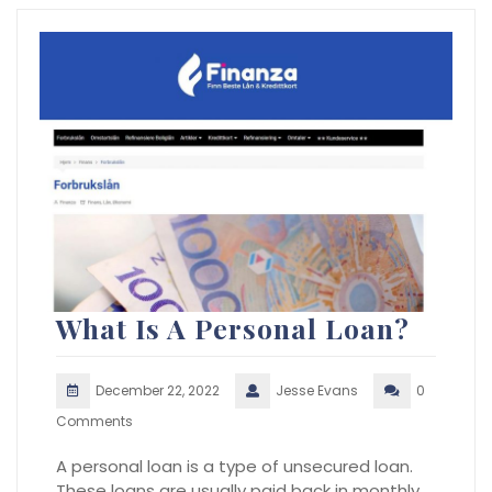
What Is A Personal Loan?
December 22, 2022
Jesse Evans
0
Comments
A personal loan is a type of unsecured loan.
These loans are usually paid back in monthly