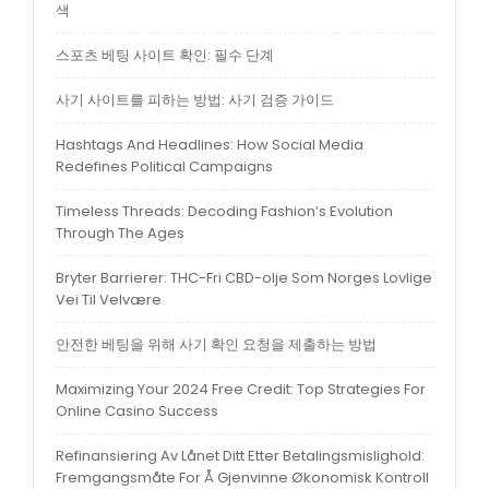
색
스포츠 베팅 사이트 확인: 필수 단계
사기 사이트를 피하는 방법: 사기 검증 가이드
Hashtags And Headlines: How Social Media
Redefines Political Campaigns
Timeless Threads: Decoding Fashion’s Evolution
Through The Ages
Bryter Barrierer: THC-Fri CBD-olje Som Norges Lovlige
Vei Til Velvære
안전한 베팅을 위해 사기 확인 요청을 제출하는 방법
Maximizing Your 2024 Free Credit: Top Strategies For
Online Casino Success
Refinansiering Av Lånet Ditt Etter Betalingsmislighold:
Fremgangsmåte For Å Gjenvinne Økonomisk Kontroll