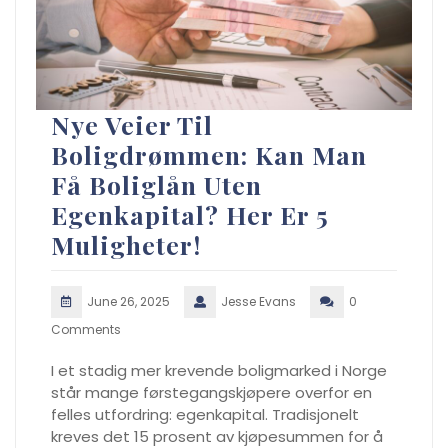
Nye Veier Til
Boligdrømmen: Kan Man
Få Boliglån Uten
Egenkapital? Her Er 5
Muligheter!
June 26, 2025
Jesse Evans
0
Comments
I et stadig mer krevende boligmarked i Norge
står mange førstegangskjøpere overfor en
felles utfordring: egenkapital. Tradisjonelt
kreves det 15 prosent av kjøpesummen for å