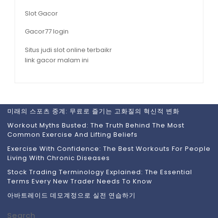
Slot Gacor
Gacor77 login
Situs judi slot online terbaikr
link gacor malam ini
미래의 스포츠 중계: 무료로 즐기는 고화질의 혁신적 변화
Workout Myths Busted: The Truth Behind The Most
Common Exercise And Lifting Beliefs
Exercise With Confidence: The Best Workouts For People
Living With Chronic Diseases
Stock Trading Terminology Explained: The Essential
Terms Every New Trader Needs To Know
아바트레이드 데모계정으로 실전 연습하기
Search