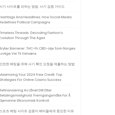
사기 사이트를 피하는 방법: 사기 검증 가이드
Hashtags And Headlines: How Social Media
Redefines Political Campaigns
Timeless Threads: Decoding Fashion’s
Evolution Through The Ages
Bryter Barrierer: THC-Fri CBD-olje Som Norges
Lovlige Vei Til Velvære
안전한 베팅을 위해 사기 확인 요청을 제출하는 방법
Maximizing Your 2024 Free Credit: Top
Strategies For Online Casino Success
Refinansiering Av Lånet Ditt Etter
Betalingsmislighold: Fremgangsmåte For Å
Gjenvinne Økonomisk Kontroll
스포츠 베팅 사이트 검증이 베터들에게 중요한 이유