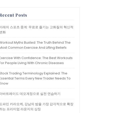
Recent Posts
미래의 스포츠 중계: 무료로 즐기는 고화질의 혁신적
변화
Workout Myths Busted: The Truth Behind The
Most Common Exercise And Lifting Beliefs
Exercise With Confidence: The Best Workouts
For People Living With Chronic Diseases
Stock Trading Terminology Explained: The
Essential Terms Every New Trader Needs To
Know
아바트레이드 데모계정으로 실전 연습하기
도파민 카라오케, 강남의 밤을 가장 감각적으로 확장
하는 프리미엄 라운지의 상징