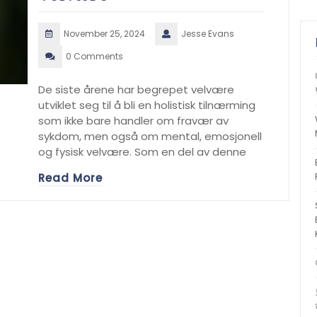
November 25, 2024
Jesse Evans
0 Comments
De siste årene har begrepet velvære
utviklet seg til å bli en holistisk tilnærming
som ikke bare handler om fravær av
sykdom, men også om mental, emosjonell
og fysisk velvære. Som en del av denne
Read More