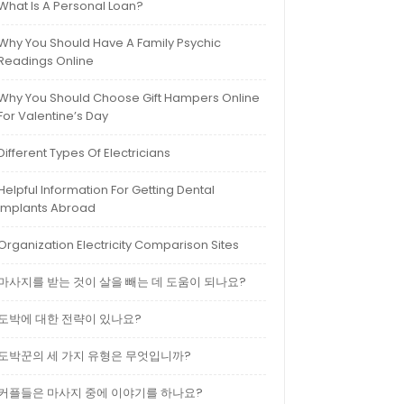
What Is A Personal Loan?
Why You Should Have A Family Psychic
Readings Online
Why You Should Choose Gift Hampers Online
For Valentine’s Day
Different Types Of Electricians
Helpful Information For Getting Dental
Implants Abroad
Organization Electricity Comparison Sites
마사지를 받는 것이 살을 빼는 데 도움이 되나요?
도박에 대한 전략이 있나요?
도박꾼의 세 가지 유형은 무엇입니까?
커플들은 마사지 중에 이야기를 하나요?