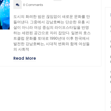
0 Comments
도시의 화려한 밤은 끊임없이 새로운 문화를 만
들어낸다. 그중에서 강남호빠는 단순한 유흥 시
설이 아니라 여성 중심의 라이프스타일을 반영
하는 세련된 공간으로 자리 잡았다. 일본의 호스
트클럽 문화를 토대로 1990년대 이후 한국에서
발전한 강남호빠는, 시대적 변화와 함께 여성들
의 사회적
Read More