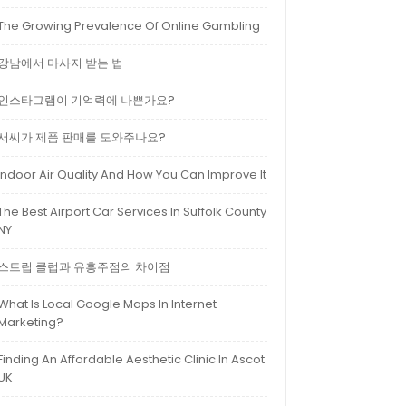
The Growing Prevalence Of Online Gambling
강남에서 마사지 받는 법
인스타그램이 기억력에 나쁜가요?
서씨가 제품 판매를 도와주나요?
Indoor Air Quality And How You Can Improve It
The Best Airport Car Services In Suffolk County
NY
스트립 클럽과 유흥주점의 차이점
What Is Local Google Maps In Internet
Marketing?
Finding An Affordable Aesthetic Clinic In Ascot
UK