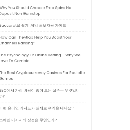
Why You Should Choose Free Spins No
Deposit Non Gamstop
Baccarat을 쉽게: 게임 초보자용 가이드
How Can Theytlab Help You Boost Your
Channels Ranking?
The Psychology Of Online Betting – Why We
Love To Gamble
The Best Cryptocurrency Casinos For Roulette
Games
SEO에서 가장 비용이 많이 드는 실수는 무엇입니
까?
어떤 온라인 카지노가 실제로 수익을 내나요?
스웨덴 마사지의 장점은 무엇인가?