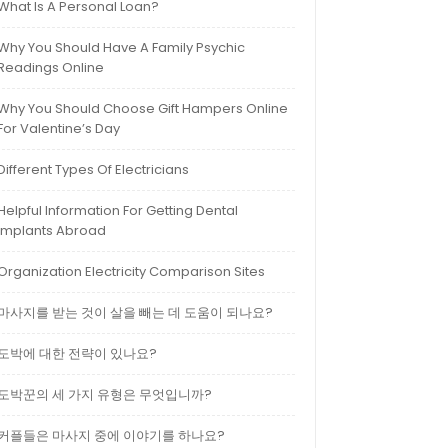
What Is A Personal Loan?
Why You Should Have A Family Psychic
Readings Online
Why You Should Choose Gift Hampers Online
For Valentine’s Day
Different Types Of Electricians
Helpful Information For Getting Dental
Implants Abroad
Organization Electricity Comparison Sites
마사지를 받는 것이 살을 빼는 데 도움이 되나요?
도박에 대한 전략이 있나요?
도박꾼의 세 가지 유형은 무엇입니까?
커플들은 마사지 중에 이야기를 하나요?