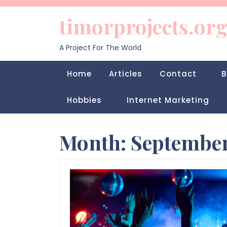
Skip
to
timorprojects.or
content
A Project For The World
Home
Articles
Contact
B
Hobbies
Internet Marketing
Month:
September