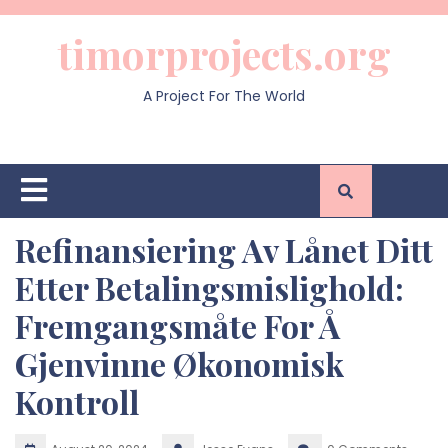
Skip
to
timorprojects.org
content
A Project For The World
Open
Button
Refinansiering Av Lånet Ditt
Etter Betalingsmislighold:
Fremgangsmåte For Å
Gjenvinne Økonomisk
Kontroll