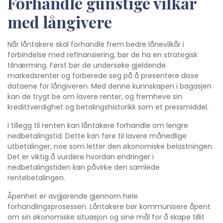
Forhandle gunstige vilkår
med långivere
Når låntakere skal forhandle frem bedre lånevilkår i
forbindelse med refinansiering, bør de ha en strategisk
tilnærming. Først bør de undersøke gjeldende
markedsrenter og forberede seg på å presentere disse
dataene for långiveren. Med denne kunnskapen i bagasjen
kan de trygt be om lavere renter, og fremheve sin
kredittverdighet og betalingshistorikk som et pressmiddel.
I tillegg til renten kan låntakere forhandle om lengre
nedbetalingstid. Dette kan føre til lavere månedlige
utbetalinger, noe som letter den økonomiske belastningen.
Det er viktig å vurdere hvordan endringer i
nedbetalingstiden kan påvirke den samlede
rentebetalingen.
Åpenhet er avgjørende gjennom hele
forhandlingsprosessen. Låntakere bør kommunisere åpent
om sin økonomiske situasjon og sine mål for å skape tillit