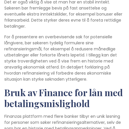
Det er også viktig å vise at man har en stabil inntekt.
Søkeren bør fremlegge bevis på fast ansettelse og
eventuelle ekstra inntektskilder, for eksempel bonuser eller
frilansarbeid. Dette styrker deres evne til å foreta rettidige
betalinger.
For å presentere en overbevisende sak for potensielle
långivere, bør søkeren tydelig formulere sine
refinansieringsmål, for eksempel å redusere månedlige
utbetalinger eller forkorte lånets løpetid. I tillegg kan det
styrke troverdigheten ved å vise frem en historie med
ansvarlig økonomisk atferd. En detaljert forklaring på
hvordan refinansiering vil forbedre deres økonomiske
situasjon kan styrke søknaden ytterligere.
Bruk av Finance for lån med
betalingsmislighold
Finanzas plattform med flere banker tilbyr en unik løsning
for personer som søker refinansieringsalternativer, selv de
som har en historie med betalingsanmerkninger. Ved å