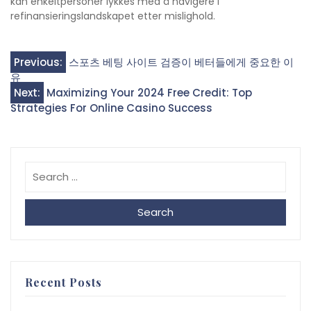
kan enkeltpersoner lykkes med å navigere i
refinansieringslandskapet etter mislighold.
Post
Previous:
스포츠 베팅 사이트 검증이 베터들에게 중요한 이
유
navigation
Next:
Maximizing Your 2024 Free Credit: Top
Strategies For Online Casino Success
Search
Recent Posts