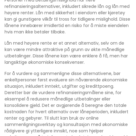
Personer med betalingsmislighold har flere
refinansieringsalternativer, inkludert sikrede lån og lån med
høyere renter. Lån med sikkerhet i eiendom eller kjøretøy
kan gi gunstigere vilkår til tross for tidligere mislighold. Disse
lånene innebærer imidlertid en risiko for å miste eiendelen
hvis man ikke betaler tilbake.
Lån med høyere rente er et annet alternativ, selv om de
kan være mindre attraktive på grunn av økte månedlige
utbetalinger. Disse lånene kan være enklere å få, men har
langsiktige økonomiske konsekvenser.
For å vurdere og sammenligne disse alternativene, bør
enkeltpersoner først evaluere sin nåværende økonomiske
situasjon, inkludert inntekt, utgifter og kredittpoeng.
Deretter bør de vurdere refinansieringsmålene sine, for
eksempel å redusere månedlige utbetalinger eller
konsolidere gjeld. Det er avgjørende å beregne den totale
kostnaden for hvert alternativ over låneperioden, inkludert
renter og gebyrer. Til slutt kan bruk av online
sammenligningsverktøy og konsultasjon med økonomiske
rådgivere gi ytterligere innsikt, noe som hjelper