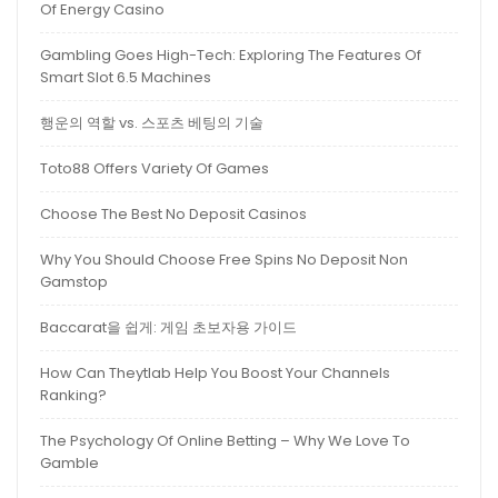
Of Energy Casino
Gambling Goes High-Tech: Exploring The Features Of
Smart Slot 6.5 Machines
행운의 역할 vs. 스포츠 베팅의 기술
Toto88 Offers Variety Of Games
Choose The Best No Deposit Casinos
Why You Should Choose Free Spins No Deposit Non
Gamstop
Baccarat을 쉽게: 게임 초보자용 가이드
How Can Theytlab Help You Boost Your Channels
Ranking?
The Psychology Of Online Betting – Why We Love To
Gamble