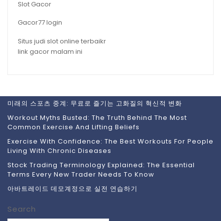
Slot Gacor
Gacor77 login
Situs judi slot online terbaikr
link gacor malam ini
미래의 스포츠 중계: 무료로 즐기는 고화질의 혁신적 변화
Workout Myths Busted: The Truth Behind The Most
Common Exercise And Lifting Beliefs
Exercise With Confidence: The Best Workouts For People
Living With Chronic Diseases
Stock Trading Terminology Explained: The Essential
Terms Every New Trader Needs To Know
아바트레이드 데모계정으로 실전 연습하기
Search