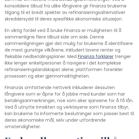
konsolidere tilbud fra ulike långivere gir Finanza brukerne
tilgang til et bredt spekter av refinansieringsalternativer
skreddersydd til deres spesifikke økonomiske situasjon.
En viktig fordel ved å bruke Finanza er muligheten til å
sammenligne flere tilbud side om side. Denne
sammenligningen gjør det mulig for brukerne å identifisere
de mest gunstige vilkårene, inkludert lavere renter og
fleksible nedbetalingsplaner. Med
Finanza forklarer
trenger
ikke lenger enkeltpersoner å navigere i det komplekse
refinansieringslandskapet alene; plattformen forenkler
prosessen og øker gjennomsiktigheten.
Finanzas omfattende nettverk inkluderer dessuten
långivere som er åpne for å jobbe med kunder som har
betalingsanmerkninger, noe som øker sjansene for å få lån.
Ved å utnytte innsikten og verktøyene som Finanza tilbyr,
kan brukerne ta informerte beslutninger som passer best til
deres økonomiske mål, selv under utfordrende
omstendigheter.