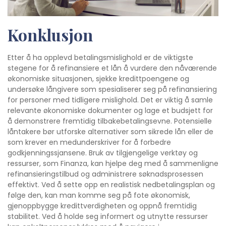
Konklusjon
Etter å ha opplevd betalingsmislighold er de viktigste
stegene for å refinansiere et lån å vurdere den nåværende
økonomiske situasjonen, sjekke kredittpoengene og
undersøke långivere som spesialiserer seg på refinansiering
for personer med tidligere mislighold. Det er viktig å samle
relevante økonomiske dokumenter og lage et budsjett for
å demonstrere fremtidig tilbakebetalingsevne. Potensielle
låntakere bør utforske alternativer som sikrede lån eller de
som krever en medunderskriver for å forbedre
godkjenningssjansene. Bruk av tilgjengelige verktøy og
ressurser, som Finanza, kan hjelpe deg med å sammenligne
refinansieringstilbud og administrere søknadsprosessen
effektivt. Ved å sette opp en realistisk nedbetalingsplan og
følge den, kan man komme seg på fote økonomisk,
gjenoppbygge kredittverdigheten og oppnå fremtidig
stabilitet. Ved å holde seg informert og utnytte ressurser