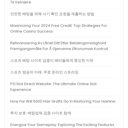
Til Velvære
안전한 베팅을 위해 사기 확인 요청을 제출하는 방법
Maximizing Your 2024 Free Credit: Top Strategies For
Online Casino Success
Refinansiering Av Lånet Ditt Etter Betalingsmislighold:
Fremgangsmåte For Å Gjenvinne Økonomisk Kontroll
스포츠 베팅 사이트 검증이 베터들에게 중요한 이유
스포츠 방송의 미래: 무료 온라인 스트리밍
PG Slot Direct Website: The Ultimate Online Slot
Experience
How Far Will 5000 Hair Grafts Go In Restoring Your Hairline
투자 보호: 베팅업체 검증 사이트 탐색
Energize Your Gameplay: Exploring The Exciting Features