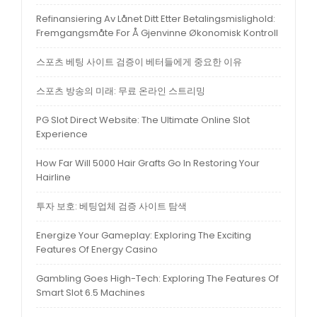
Refinansiering Av Lånet Ditt Etter Betalingsmislighold:
Fremgangsmåte For Å Gjenvinne Økonomisk Kontroll
스포츠 베팅 사이트 검증이 베터들에게 중요한 이유
스포츠 방송의 미래: 무료 온라인 스트리밍
PG Slot Direct Website: The Ultimate Online Slot
Experience
How Far Will 5000 Hair Grafts Go In Restoring Your
Hairline
투자 보호: 베팅업체 검증 사이트 탐색
Energize Your Gameplay: Exploring The Exciting
Features Of Energy Casino
Gambling Goes High-Tech: Exploring The Features Of
Smart Slot 6.5 Machines