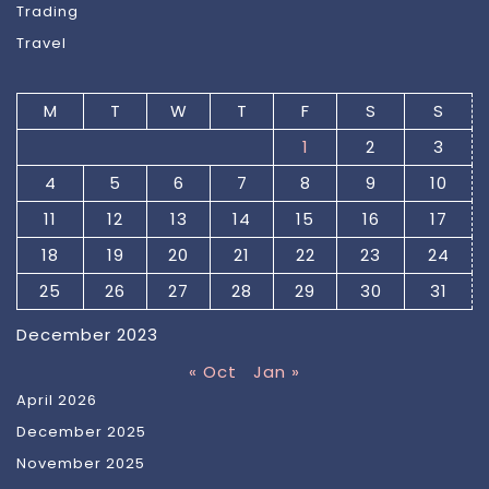
Trading
Travel
M
T
W
T
F
S
S
1
2
3
4
5
6
7
8
9
10
11
12
13
14
15
16
17
18
19
20
21
22
23
24
25
26
27
28
29
30
31
December 2023
« Oct
Jan »
April 2026
December 2025
November 2025