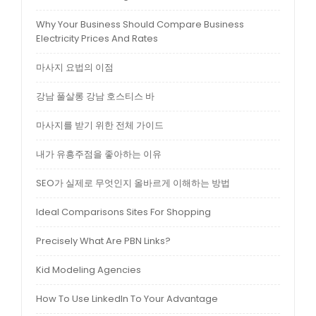
Why Your Business Should Compare Business
Electricity Prices And Rates
마사지 요법의 이점
강남 풀살롱 강남 호스티스 바
마사지를 받기 위한 전체 가이드
내가 유흥주점을 좋아하는 이유
SEO가 실제로 무엇인지 올바르게 이해하는 방법
Ideal Comparisons Sites For Shopping
Precisely What Are PBN Links?
Kid Modeling Agencies
How To Use LinkedIn To Your Advantage