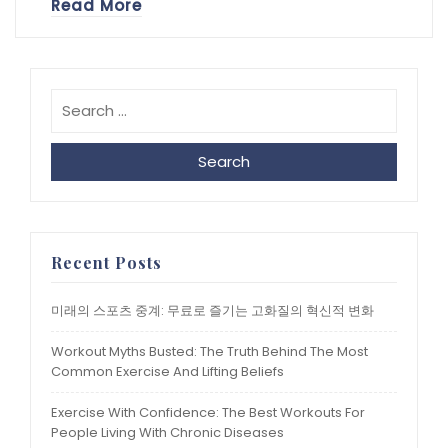
Read More
Search
Recent Posts
미래의 스포츠 중계: 무료로 즐기는 고화질의 혁신적 변화
Workout Myths Busted: The Truth Behind The Most
Common Exercise And Lifting Beliefs
Exercise With Confidence: The Best Workouts For
People Living With Chronic Diseases