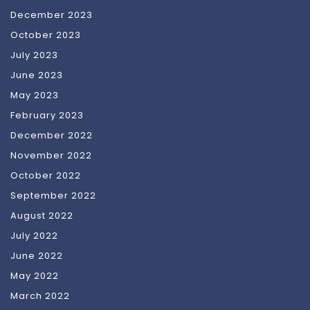
December 2023
October 2023
July 2023
June 2023
May 2023
February 2023
December 2022
November 2022
October 2022
September 2022
August 2022
July 2022
June 2022
May 2022
March 2022