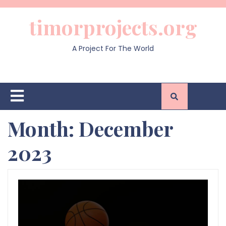
Skip
to
timorprojects.org
content
A Project For The World
Open
Button
Month:
December
2023