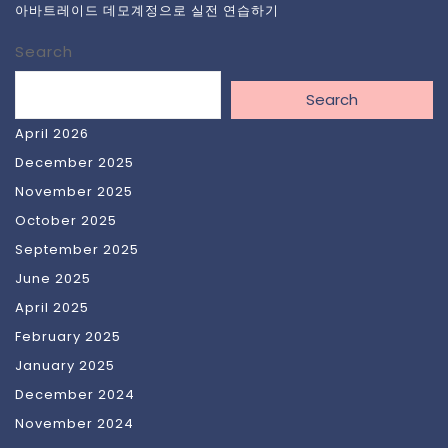
아바트레이드 데모계정으로 실전 연습하기
Search
Search
April 2026
December 2025
November 2025
October 2025
September 2025
June 2025
April 2025
February 2025
January 2025
December 2024
November 2024