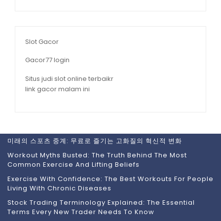
Slot Gacor
Gacor77 login
Situs judi slot online terbaikr
link gacor malam ini
미래의 스포츠 중계: 무료로 즐기는 고화질의 혁신적 변화
Workout Myths Busted: The Truth Behind The Most
Common Exercise And Lifting Beliefs
Exercise With Confidence: The Best Workouts For People
Living With Chronic Diseases
Stock Trading Terminology Explained: The Essential
Terms Every New Trader Needs To Know