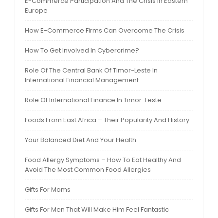
E-Commerce Participation And The Crisis In Eastern
Europe
How E-Commerce Firms Can Overcome The Crisis
How To Get Involved In Cybercrime?
Role Of The Central Bank Of Timor-Leste In
International Financial Management
Role Of International Finance In Timor-Leste
Foods From East Africa – Their Popularity And History
Your Balanced Diet And Your Health
Food Allergy Symptoms – How To Eat Healthy And
Avoid The Most Common Food Allergies
Gifts For Moms
Gifts For Men That Will Make Him Feel Fantastic