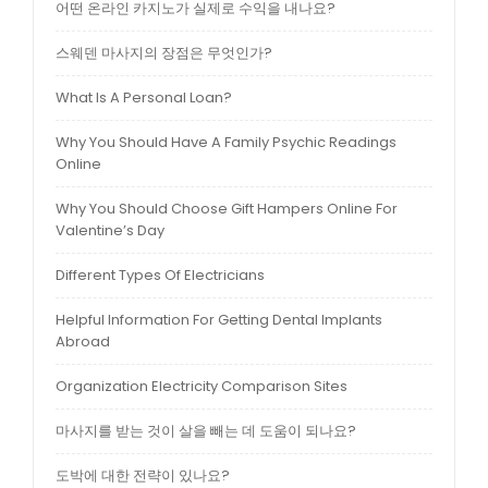
어떤 온라인 카지노가 실제로 수익을 내나요?
스웨덴 마사지의 장점은 무엇인가?
What Is A Personal Loan?
Why You Should Have A Family Psychic Readings
Online
Why You Should Choose Gift Hampers Online For
Valentine’s Day
Different Types Of Electricians
Helpful Information For Getting Dental Implants
Abroad
Organization Electricity Comparison Sites
마사지를 받는 것이 살을 빼는 데 도움이 되나요?
도박에 대한 전략이 있나요?