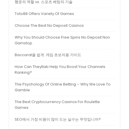
행운의 역할 vs. 스포츠 베팅의 기술
Toto88 Offers Variety Of Games
Choose The Best No Deposit Casinos
Why You Should Choose Free Spins No Deposit Non
Gamstop
Baccarat을 쉽게: 게임 초보자용 가이드
How Can Theytlab Help You Boost Your Channels
Ranking?
The Psychology Of Online Betting – Why We Love To
Gamble
The Best Cryptocurrency Casinos For Roulette
Games
SEO에서 가장 비용이 많이 드는 실수는 무엇입니까?