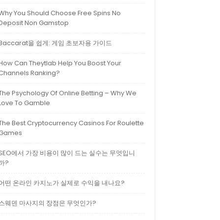
Why You Should Choose Free Spins No
Deposit Non Gamstop
Baccarat을 쉽게: 게임 초보자용 가이드
How Can Theytlab Help You Boost Your
Channels Ranking?
The Psychology Of Online Betting – Why We
Love To Gamble
The Best Cryptocurrency Casinos For Roulette
Games
SEO에서 가장 비용이 많이 드는 실수는 무엇입니
까?
어떤 온라인 카지노가 실제로 수익을 내나요?
스웨덴 마사지의 장점은 무엇인가?