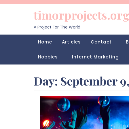
Skip
to
timorprojects.or
content
A Project For The World
Home
Articles
Contact
B
Hobbies
Internet Marketing
Day:
September 9,