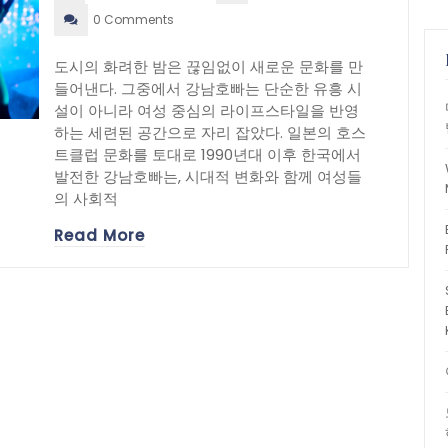
0 Comments
도시의 화려한 밤은 끊임없이 새로운 문화를 만
들어낸다. 그중에서 강남호빠는 단순한 유흥 시
설이 아니라 여성 중심의 라이프스타일을 반영
하는 세련된 공간으로 자리 잡았다. 일본의 호스
트클럽 문화를 토대로 1990년대 이후 한국에서
발전한 강남호빠는, 시대적 변화와 함께 여성들
의 사회적
Read More