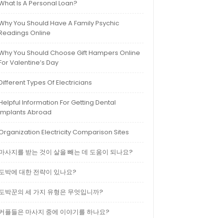
What Is A Personal Loan?
Why You Should Have A Family Psychic
Readings Online
Why You Should Choose Gift Hampers Online
For Valentine’s Day
Different Types Of Electricians
Helpful Information For Getting Dental
Implants Abroad
Organization Electricity Comparison Sites
마사지를 받는 것이 살을 빼는 데 도움이 되나요?
도박에 대한 전략이 있나요?
도박꾼의 세 가지 유형은 무엇입니까?
커플들은 마사지 중에 이야기를 하나요?