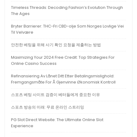
Timeless Threads: Decoding Fashion’s Evolution Through
The Ages
Bryter Barrierer: THC-Fri CBD-olje Som Norges Lovlige Vei
Til Velvære
안전한 베팅을 위해 사기 확인 요청을 제출하는 방법
Maximizing Your 2024 Free Credit: Top Strategies For
Online Casino Success
Refinansiering Av Lånet Ditt Etter Betalingsmislighold:
Fremgangsmåte For Å Gjenvinne Økonomisk Kontroll
스포츠 베팅 사이트 검증이 베터들에게 중요한 이유
스포츠 방송의 미래: 무료 온라인 스트리밍
PG Slot Direct Website: The Ultimate Online Slot
Experience