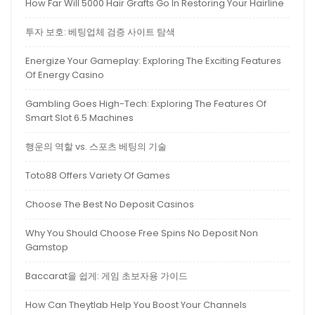
How Far Will 5000 Hair Grafts Go In Restoring Your Hairline
투자 보호: 베팅업체 검증 사이트 탐색
Energize Your Gameplay: Exploring The Exciting Features
Of Energy Casino
Gambling Goes High-Tech: Exploring The Features Of
Smart Slot 6.5 Machines
행운의 역할 vs. 스포츠 베팅의 기술
Toto88 Offers Variety Of Games
Choose The Best No Deposit Casinos
Why You Should Choose Free Spins No Deposit Non
Gamstop
Baccarat을 쉽게: 게임 초보자용 가이드
How Can Theytlab Help You Boost Your Channels