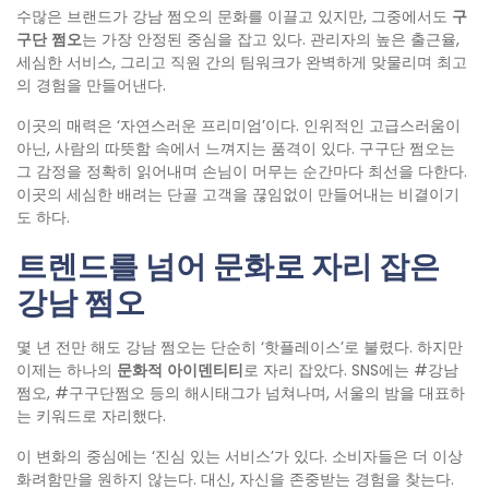
수많은 브랜드가 강남 쩜오의 문화를 이끌고 있지만, 그중에서도
구
구단
쩜오
는 가장 안정된 중심을 잡고 있다. 관리자의 높은 출근율,
세심한 서비스, 그리고 직원 간의 팀워크가 완벽하게 맞물리며 최고
의 경험을 만들어낸다.
이곳의 매력은 ‘자연스러운 프리미엄’이다. 인위적인 고급스러움이
아닌, 사람의 따뜻함 속에서 느껴지는 품격이 있다. 구구단 쩜오는
그 감정을 정확히 읽어내며 손님이 머무는 순간마다 최선을 다한다.
이곳의 세심한 배려는 단골 고객을 끊임없이 만들어내는 비결이기
도 하다.
트렌드를
넘어
문화로
자리
잡은
강남
쩜오
몇 년 전만 해도 강남 쩜오는 단순히 ‘핫플레이스’로 불렸다. 하지만
이제는 하나의
문화적
아이덴티티
로 자리 잡았다. SNS에는 #강남
쩜오, #구구단쩜오 등의 해시태그가 넘쳐나며, 서울의 밤을 대표하
는 키워드로 자리했다.
이 변화의 중심에는 ‘진심 있는 서비스’가 있다. 소비자들은 더 이상
화려함만을 원하지 않는다. 대신, 자신을 존중받는 경험을 찾는다.