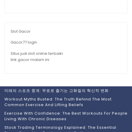
Slot Gacor
Gacor77 login
Situs judi slot online terbaikr
link gacor malam ini
미래의 스포츠 중계: 무료로 즐기는 고화질의 혁신적 변화
Workout Myths Busted: The Truth Behind The Most
Common Exercise And Lifting Beliefs
Exercise With Confidence: The Best Workouts For People
Living With Chronic Diseases
Stock Trading Terminology Explained: The Essential