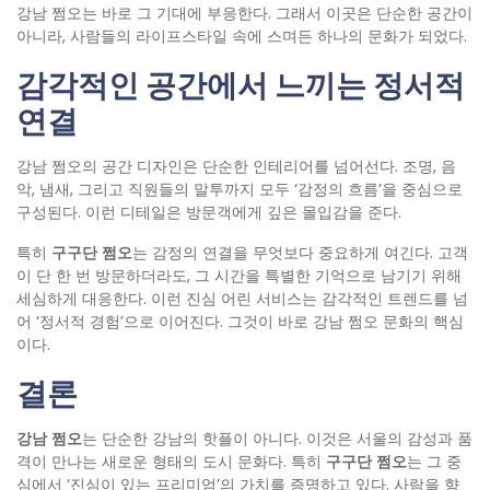
강남 쩜오는 바로 그 기대에 부응한다. 그래서 이곳은 단순한 공간이
아니라, 사람들의 라이프스타일 속에 스며든 하나의 문화가 되었다.
감각적인
공간에서
느끼는
정서적
연결
강남 쩜오의 공간 디자인은 단순한 인테리어를 넘어선다. 조명, 음
악, 냄새, 그리고 직원들의 말투까지 모두 ‘감정의 흐름’을 중심으로
구성된다. 이런 디테일은 방문객에게 깊은 몰입감을 준다.
특히
구구단
쩜오
는 감정의 연결을 무엇보다 중요하게 여긴다. 고객
이 단 한 번 방문하더라도, 그 시간을 특별한 기억으로 남기기 위해
세심하게 대응한다. 이런 진심 어린 서비스는 감각적인 트렌드를 넘
어 ‘정서적 경험’으로 이어진다. 그것이 바로 강남 쩜오 문화의 핵심
이다.
결론
강남
쩜오
는 단순한 강남의 핫플이 아니다. 이것은 서울의 감성과 품
격이 만나는 새로운 형태의 도시 문화다. 특히
구구단
쩜오
는 그 중
심에서 ‘진심이 있는 프리미엄’의 가치를 증명하고 있다. 사람을 향