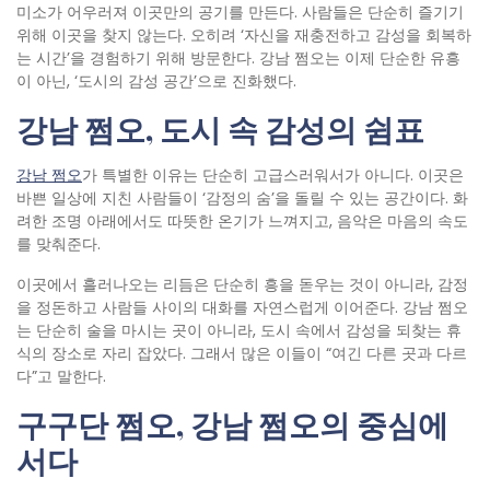
미소가 어우러져 이곳만의 공기를 만든다. 사람들은 단순히 즐기기
위해 이곳을 찾지 않는다. 오히려 ‘자신을 재충전하고 감성을 회복하
는 시간’을 경험하기 위해 방문한다. 강남 쩜오는 이제 단순한 유흥
이 아닌, ‘도시의 감성 공간’으로 진화했다.
강남
쩜오
,
도시
속
감성의
쉼표
강남 쩜오
가 특별한 이유는 단순히 고급스러워서가 아니다. 이곳은
바쁜 일상에 지친 사람들이 ‘감정의 숨’을 돌릴 수 있는 공간이다. 화
려한 조명 아래에서도 따뜻한 온기가 느껴지고, 음악은 마음의 속도
를 맞춰준다.
이곳에서 흘러나오는 리듬은 단순히 흥을 돋우는 것이 아니라, 감정
을 정돈하고 사람들 사이의 대화를 자연스럽게 이어준다. 강남 쩜오
는 단순히 술을 마시는 곳이 아니라, 도시 속에서 감성을 되찾는 휴
식의 장소로 자리 잡았다. 그래서 많은 이들이 “여긴 다른 곳과 다르
다”고 말한다.
구구단
쩜오
,
강남
쩜오의
중심에
서다