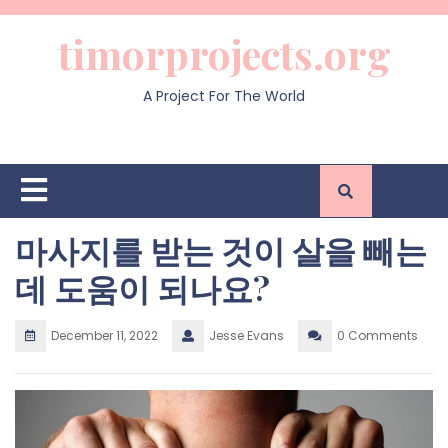
Skip
to
timorprojects.org
content
A Project For The World
Open
Button
마사지를 받는 것이 살을 빼는
데 도움이 되나요?
December 11, 2022
Jesse Evans
0 Comments