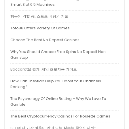
Smart Slot 6.5 Machines
행운의 역할 vs. 스포츠 베팅의 기술
Toto88 Offers Variety Of Games
Choose The Best No Deposit Casinos
Why You Should Choose Free Spins No Deposit Non
Gamstop
Baccarat을 쉽게: 게임 초보자용 가이드
How Can Theytlab Help You Boost Your Channels
Ranking?
The Psychology Of Online Betting – Why We Love To
Gamble
The Best Cryptocurrency Casinos For Roulette Games
SEO에서 가장 비용이 많이 드는 실수는 무엇입니까?