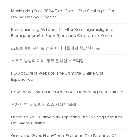
Maximizing Your 2024 Free Credit: Top Strategies For
Online Casino Success
Refinansiering Av Lånet Ditt Etter Betalingsmislighold:
Fremgangsmåte For Å Gjenvinne Økonomisk Kontroll
스포츠 베팅 사이트 검증이 베터들에게 중요한 이유
스포츠 방송의 미래: 무료 온라인 스트리밍
PG Slot Direct Website: The Ultimate Online Slot
Experience
How Far Will 5000 Hair Grafts Go In Restoring Your Hairline
투자 보호: 베팅업체 검증 사이트 탐색
Energize Your Gameplay: Exploring The Exciting Features
Of Energy Casino
Gambling Goes High-Tech: Exploring The Features Of