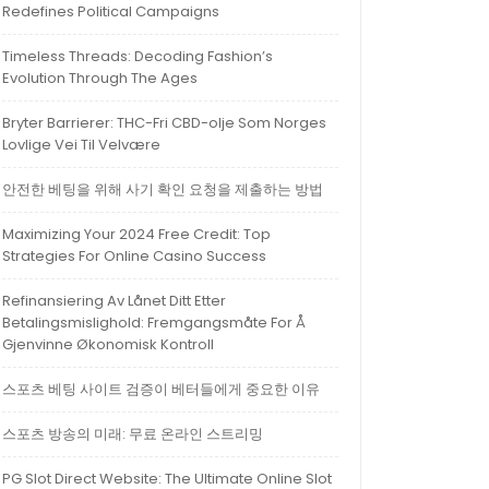
Redefines Political Campaigns
Timeless Threads: Decoding Fashion’s
Evolution Through The Ages
Bryter Barrierer: THC-Fri CBD-olje Som Norges
Lovlige Vei Til Velvære
안전한 베팅을 위해 사기 확인 요청을 제출하는 방법
Maximizing Your 2024 Free Credit: Top
Strategies For Online Casino Success
Refinansiering Av Lånet Ditt Etter
Betalingsmislighold: Fremgangsmåte For Å
Gjenvinne Økonomisk Kontroll
스포츠 베팅 사이트 검증이 베터들에게 중요한 이유
스포츠 방송의 미래: 무료 온라인 스트리밍
PG Slot Direct Website: The Ultimate Online Slot