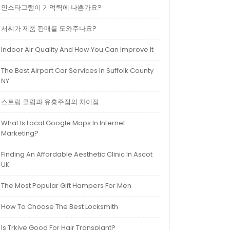
인스타그램이 기억력에 나쁜가요?
서씨가 제품 판매를 도와주나요?
Indoor Air Quality And How You Can Improve It
The Best Airport Car Services In Suffolk County
NY
스트립 클럽과 유흥주점의 차이점
What Is Local Google Maps In Internet
Marketing?
Finding An Affordable Aesthetic Clinic In Ascot
UK
The Most Popular Gift Hampers For Men
How To Choose The Best Locksmith
Is Trkiye Good For Hair Transplant?