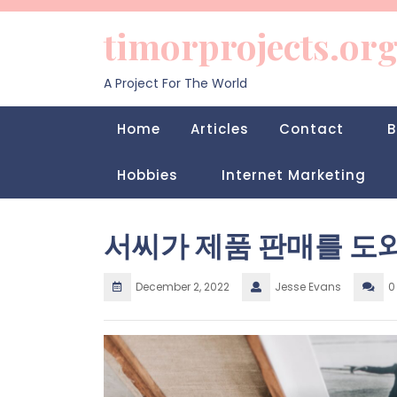
Skip
to
timorprojects.or
content
A Project For The World
Home
Articles
Contact
B
Hobbies
Internet Marketing
서씨가 제품 판매를 도
December 2, 2022
Jesse Evans
0