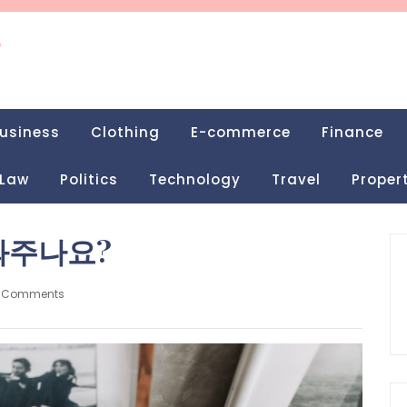
g
usiness
Clothing
E-commerce
Finance
Law
Politics
Technology
Travel
Proper
와주나요?
 Comments