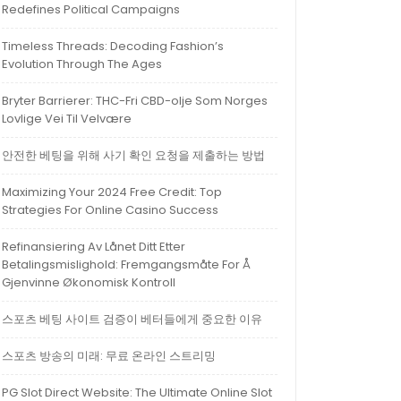
Redefines Political Campaigns
Timeless Threads: Decoding Fashion’s
Evolution Through The Ages
Bryter Barrierer: THC-Fri CBD-olje Som Norges
Lovlige Vei Til Velvære
안전한 베팅을 위해 사기 확인 요청을 제출하는 방법
Maximizing Your 2024 Free Credit: Top
Strategies For Online Casino Success
Refinansiering Av Lånet Ditt Etter
Betalingsmislighold: Fremgangsmåte For Å
Gjenvinne Økonomisk Kontroll
스포츠 베팅 사이트 검증이 베터들에게 중요한 이유
스포츠 방송의 미래: 무료 온라인 스트리밍
PG Slot Direct Website: The Ultimate Online Slot