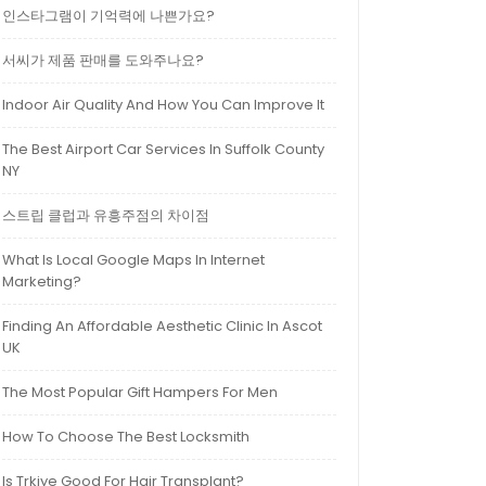
인스타그램이 기억력에 나쁜가요?
서씨가 제품 판매를 도와주나요?
Indoor Air Quality And How You Can Improve It
The Best Airport Car Services In Suffolk County
NY
스트립 클럽과 유흥주점의 차이점
What Is Local Google Maps In Internet
Marketing?
Finding An Affordable Aesthetic Clinic In Ascot
UK
The Most Popular Gift Hampers For Men
How To Choose The Best Locksmith
Is Trkiye Good For Hair Transplant?