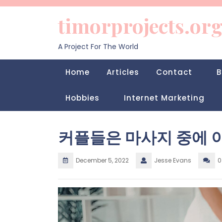
Skip
to
timorprojects.or
content
A Project For The World
Home
Articles
Contact
B
Hobbies
Internet Marketing
커플들은 마사지 중에 
December 5, 2022
Jesse Evans
0