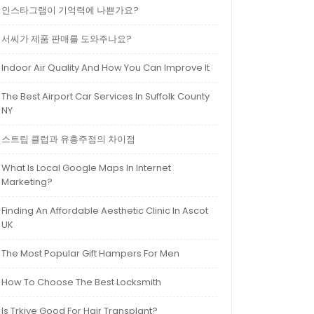
인스타그램이 기억력에 나쁜가요?
서씨가 제품 판매를 도와주나요?
Indoor Air Quality And How You Can Improve It
The Best Airport Car Services In Suffolk County
NY
스트립 클럽과 유흥주점의 차이점
What Is Local Google Maps In Internet
Marketing?
Finding An Affordable Aesthetic Clinic In Ascot
UK
The Most Popular Gift Hampers For Men
How To Choose The Best Locksmith
Is Trkiye Good For Hair Transplant?