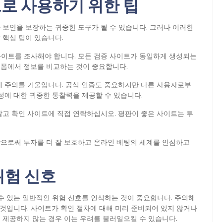
로 사용하기 위한 팁
 보안을 보장하는 귀중한 도구가 될 수 있습니다. 그러나 이러한
 핵심 팁이 있습니다.
 사이트를 조사해야 합니다. 모든 검증 사이트가 동일하게 생성되는
폼에서 정보를 비교하는 것이 중요합니다.
에 주의를 기울입니다. 공식 인증도 중요하지만 다른 사용자로부
성에 대한 귀중한 통찰력을 제공할 수 있습니다.
말고 확인 사이트에 직접 연락하십시오. 평판이 좋은 사이트는 투
으로써 투자를 더 잘 보호하고 온라인 베팅의 세계를 안심하고
위험 신호
수 있는 일반적인 위험 신호를 인식하는 것이 중요합니다. 주의해
 것입니다. 사이트가 확인 절차에 대해 미리 준비되어 있지 않거나
 제공하지 않는 경우 이는 우려를 불러일으킬 수 있습니다.