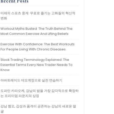
Recent Posts
미래의 스포츠 중계: 무료로 즐기는 고화질의 혁신적
변화
Workout Myths Busted: The Truth Behind The
Most Common Exercise And Lifting Beliefs
Exercise With Confidence: The Best Workouts
For People Living With Chronic Diseases
Stock Trading Terminology Explained: The
Essential Terms Every New Trader Needs To
Know
아바트레이드 데모계정으로 실전 연습하기
도파민 카라오케, 강남의 밤을 가장 감각적으로 확장하
는 프리미엄 라운지의 상징
강남 쩜오, 감성과 품격이 공존하는 강남의 새로운 얼
굴