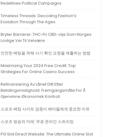
Redefines Political Campaigns
Timeless Threads: Decoding Fashion’s
Evolution Through The Ages
Bryter Barrierer: THC-Fri CBD-olje Som Norges
Lovlige Vei Til Velvære
안전한 베팅을 위해 사기 확인 요청을 제출하는 방법
Maximizing Your 2024 Free Credit: Top
Strategies For Online Casino Success
Refinansiering Av Lånet Ditt Etter
Betalingsmislighold: Fremgangsmåte For Å
Gjenvinne Økonomisk Kontroll
스포츠 베팅 사이트 검증이 베터들에게 중요한 이유
스포츠 방송의 미래: 무료 온라인 스트리밍
PG Slot Direct Website: The Ultimate Online Slot