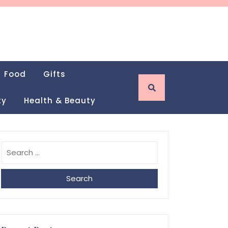
Food
Gifts
ty
Health & Beauty
Search