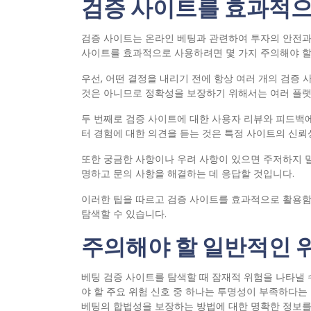
검증 사이트를 효과적으
검증 사이트는 온라인 베팅과 관련하여 투자의 안전과
사이트를 효과적으로 사용하려면 몇 가지 주의해야 할
우선, 어떤 결정을 내리기 전에 항상 여러 개의 검증
것은 아니므로 정확성을 보장하기 위해서는 여러 플랫
두 번째로 검증 사이트에 대한 사용자 리뷰와 피드백
터 경험에 대한 의견을 듣는 것은 특정 사이트의 신뢰
또한 궁금한 사항이나 우려 사항이 있으면 주저하지 
명하고 문의 사항을 해결하는 데 응답할 것입니다.
이러한 팁을 따르고 검증 사이트를 효과적으로 활용함
탐색할 수 있습니다.
주의해야 할 일반적인 
베팅 검증 사이트를 탐색할 때 잠재적 위험을 나타낼 
야 할 주요 위험 신호 중 하나는 투명성이 부족하다는
베팅의 합법성을 보장하는 방법에 대한 명확한 정보를