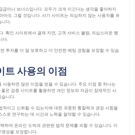
지급금이나 보너스입니다. 모두가 크게 이긴다는 생각을 좋아하지
 아마도 그럴 것입니다. 사기 사이트는 의심하지 않는 사용자를 유
습니다.
 확인 사이트에서 결제 지연, 고객 서비스 불량, 의심스러운 행
니다.
 투자를 더 잘 보호하고 더 안전한 베팅 경험을 보장할 수 있습
이트 사용의 이점
 사용하면 많은 이점을 얻을 수 있습니다. 주요 이점 중 하나는
 좋은 검증 사이트를 활용하면 개인 정보와 자금이 잠재적인 사
있습니다.
합법적이고 신뢰할 수 있는지에 대한 귀중한 통찰력과 권장 사항을
스스로 연구하는 데 시간과 노력을 절약할 수 있습니다.
택하여 온라인 도박과 관련된 법적 문제를 피할 수 있습니다. 이
투명성을 보장합니다.