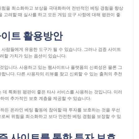
위험을 최소화하고 보상을 극대화하여 전반적인 베팅 경험을 향상
을 고려할 때 실사를 하고 모든 게임 요구 사항에 대해 평판이 좋
사이트 활용방안
 사람들에게 유용한 도구가 될 수 있습니다. 그러나 검증 사이트
고려할 가치가 있는 옵션이 있습니다.
 것입니다. 사용하고 있는 웹사이트나 플랫폼의 신뢰성은 물론 그
합니다. 다른 사용자의 리뷰를 찾고 신뢰할 수 있는 출처의 추천
 데 특화된 평판이 좋은 타사 서비스를 사용하는 것입니다. 이러
하여 추가적인 보호 계층을 제공할 수 있습니다.
하든 온라인 베팅 활동에 참여할 때 투자를 보호하는 것을 우선
으로써 위험을 최소화하고 보다 안전한 베팅 경험을 보장할 수 있
검증 사이트를 통한 투자 보호