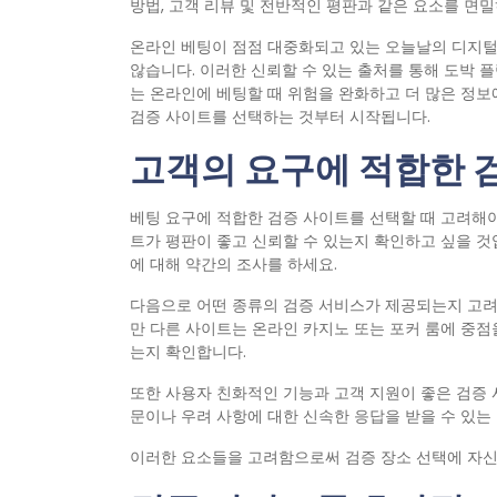
방법, 고객 리뷰 및 전반적인 평판과 같은 요소를 면
온라인 베팅이 점점 대중화되고 있는 오늘날의 디지털
않습니다. 이러한 신뢰할 수 있는 출처를 통해 도박
는 온라인에 베팅할 때 위험을 완화하고 더 많은 정보
검증 사이트를 선택하는 것부터 시작됩니다.
고객의 요구에 적합한 
베팅 요구에 적합한 검증 사이트를 선택할 때 고려해야
트가 평판이 좋고 신뢰할 수 있는지 확인하고 싶을 
에 대해 약간의 조사를 하세요.
다음으로 어떤 종류의 검증 서비스가 제공되는지 고려
만 다른 사이트는 온라인 카지노 또는 포커 룸에 중점
는지 확인합니다.
또한 사용자 친화적인 기능과 고객 지원이 좋은 검증
문이나 우려 사항에 대한 신속한 응답을 받을 수 있는
이러한 요소들을 고려함으로써 검증 장소 선택에 자신