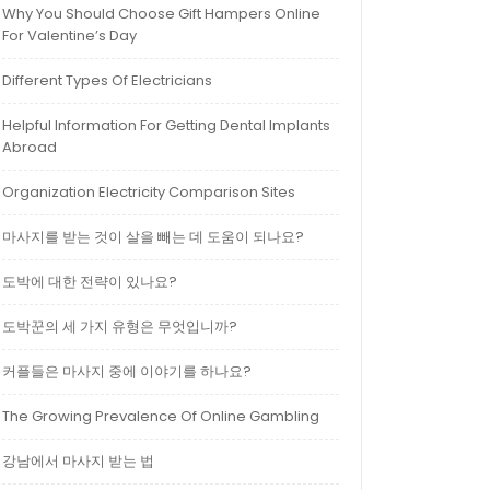
Why You Should Choose Gift Hampers Online
For Valentine’s Day
Different Types Of Electricians
Helpful Information For Getting Dental Implants
Abroad
Organization Electricity Comparison Sites
마사지를 받는 것이 살을 빼는 데 도움이 되나요?
도박에 대한 전략이 있나요?
도박꾼의 세 가지 유형은 무엇입니까?
커플들은 마사지 중에 이야기를 하나요?
The Growing Prevalence Of Online Gambling
강남에서 마사지 받는 법